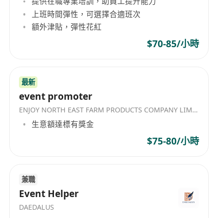
提供在職專業培訓，助員工提升能力
4.粵語、普通話流利，英語能作為工作語言優先；
上班時間彈性，可選擇合適班次
6.具有更多行業經驗的候選人可被視為高級職位。
額外津貼，彈性花紅
公司福利：
$70-85/小時
1.20天帶薪年假；
2.每週工作五天，彈性上下班打卡；
3.公司為員工提供8%的強積金；
最新
4.醫療保險（BUPA）：住院及外科、臨床、產科、
event promoter
牙科、眼科等保險；
ENJOY NORTH EAST FARM PRODUCTS COMPANY LIMITED
生意額達標有獎金
Salary package: basis salary(negotiable) + target
commission + year-end bonus
$75-80/小時
Job Descriptions and responsibilities:
1.Generate new business with customers in
respective segments. eg. FSI, ICT, MNC and
兼職
Event Helper
Enterprises.
2.Develop new business for channel
DAEDALUS