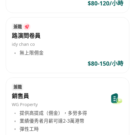
partners/service providers on
$80-120/小時
telecommunication as well as the total solution
strategies.
3.Prepare sales reports and forecast business
兼職
trend to achieve budgeted sales objectives.
路演問卷員
idy chan co
We're Looking For:
無上限佣金
1.Bachelor’s degree or related disciplines.
$80-150/小時
2.Minimum 2-5 years sales experience in
telecommunications/IT and be familiar with ICT,
IDC, Cloud, IEPL and other communications
兼職
knowledge is preferred.
銷售員
3.Strategic, proactive & self-motivated.
WG Property
Excellent communication, interpersonal and
提供高提成（佣金），多勞多得
presentation skills.
業績優秀者月薪可達2-3萬港幣
4.Good command of both spoken and written
彈性工時