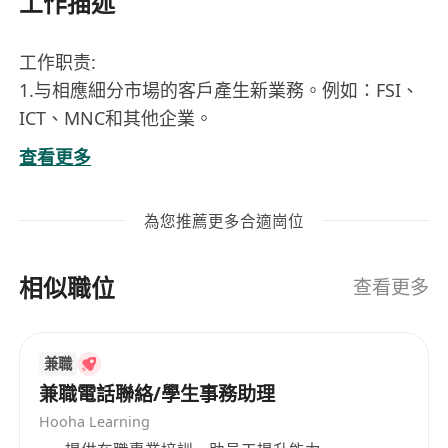
工作描述
工作职责:
1.与相應細分市場的客戶產生新業務。例如：FSI、
ICT、MNC和其他企業。
2.為渠道合作夥伴/服務提供商開發電信方面的新業
查看更多
務以及整體解決方案戰略。
3.準備銷售報告並預測業務趨勢以實現預算銷售目
為您推薦更多合適崗位
標。
任职资格:
相似職位
1.本科及以上相關學歷、有同行業工作經歷者優
查看更多
先；
2.至少2-5年的電信/IT銷售經驗，熟悉ICT、IDC、
兼職
Cloud、LPL（專線服務）和其他通信經驗者優先；
兼職電話聯絡/學生事務助理
3.戰略性強，積極主動且自我激勵，出色的溝通、
Hooha Learning
人際交往和演講技巧；