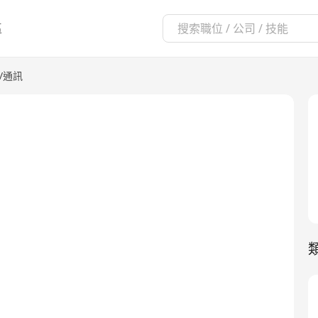
區
/通訊