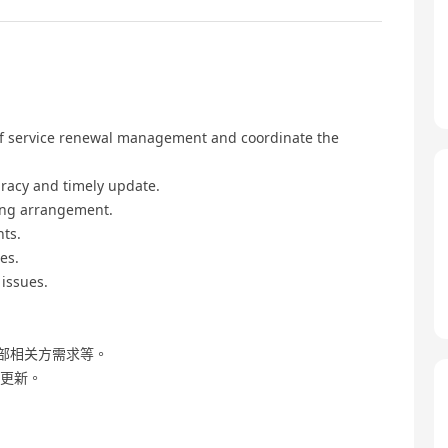
 of service renewal management and coordinate the
uracy and timely update.
ting arrangement.
nts.
es.
issues.
部相关方需求等。
时更新。