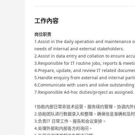
工作內容
岗位职责
1.Assist in the daily operation and maintenance
needs of internal and external stakeholders.
2.Assist in data entry and collation to ensure acc
3.Responsible for IT routine jobs, reports & mee
4.Prepare, update, and review IT related docume
5.Handle enquiry from external and internal parti
6.Communicate with users and solve outstanding 
7.Responsible Ad-hoc duties/project as assigned.
1协助内部日常非技术运营、服务续约管理，协调内外
2.协助团队进行数据录入和整理，确保信息准确和及
3.负责IT 日常工作、报告和会议安排。
4.处理外部和内部各方的询问。