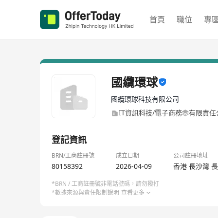
首頁
職位
專
國纜環球
國纜環球科技有限公司
IT資訊科技/電子商務
有限責任
登記資訊
BRN/工商註冊號
成立日期
公司註冊地址
80158392
2026-04-09
香港 長沙灣 長
*BRN / 工商註冊號非電話號碼，請勿撥打
*數據來源與責任限制說明
查看更多