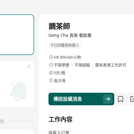
全職
調茶師
Gong Cha 貢茶·餐飲業
今日回覆過候選人
HK $50-60/小時
不限學歷
不限經驗
需有香港工作許可
5天/週
長沙灣
傳送投遞消息
工作內容
位
接客人訂單