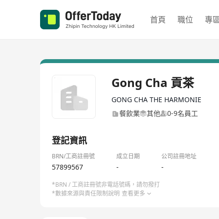
首頁
職位
專
Gong Cha 貢茶
GONG CHA THE HARMONIE
餐飲業
其他
0-9名員工
登記資訊
BRN/工商註冊號
成立日期
公司註冊地址
57899567
-
-
*BRN / 工商註冊號非電話號碼，請勿撥打
*數據來源與責任限制說明
查看更多