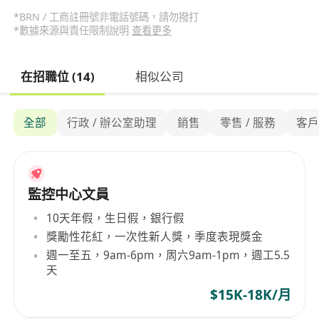
*BRN / 工商註冊號非電話號碼，請勿撥打
*數據來源與責任限制說明
查看更多
在招職位 (14)
相似公司
全部
行政 / 辦公室助理
銷售
零售 / 服務
客
監控中心文員
10天年假，生日假，銀行假
獎勵性花紅，一次性新人獎，季度表現獎金
週一至五，9am-6pm，周六9am-1pm，週工5.5
天
$15K-18K/月