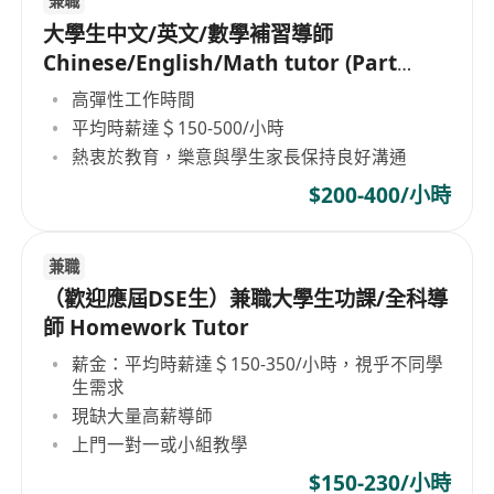
兼職
大學生中文/英文/數學補習導師
Chinese/English/Math tutor (Part
Time/Freelancer)
高彈性工作時間
平均時薪達＄150-500/小時
熱衷於教育，樂意與學生家長保持良好溝通
$200-400/小時
兼職
（歡迎應屆DSE生）兼職大學生功課/全科導
師 Homework Tutor
薪金：平均時薪達＄150-350/小時，視乎不同學
生需求
現缺大量高薪導師
上門一對一或小組教學
$150-230/小時