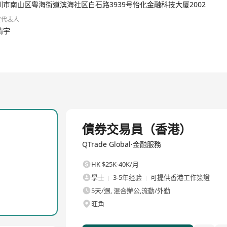
壁垒。
圳市南山区粤海街道滨海社区白石路3939号怡化金融科技大厦2002
尖高校及科研机构，在自然语言处理、金融语义理解、智能交互等领域拥有
定代表人
并本地化改造，支撑香港及海外市场的业务拓展。
靖宇
 1200 家银行、保险、证券、基金等各类金融机构建立了稳定的合作
等。
 以上，业务连续性得到有效保障。
交易员用户，形成了国内最活跃的固收交易社区。公司现有大量国内客户已
坚实的市场基础和客户储备。
金融科技行业监管要求，已建立覆盖全业务流程的标准化管理体系，本次
防范境内外运营风险：
0000 IT服务管理体系、ISO27001信息安全管理体系、ISO27018
全職
等级保护三级备案证明，符合国内金融行业最高级别的信息安全要求。
債券交易員（香港）
，深入研究香港《个人资料（私隐）条例》《银行业（保密）规则》等当
QTrade Global·金融服務
纯本地部署架构，支持客户私有云或本地服务器部署，所有客户数据均在
HK $25K-40K/月
解决金融机构的数据安全和合规顾虑。
學士
3-5年经验
可提供香港工作簽證
5天/週, 混合辦公,流動/外勤
旺角