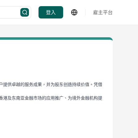
登入
雇主平台
为客户提供卓越的服务成果，并为股东创造持续价值。凭借
解析技术在香港及东南亚金融市场的应用推广、为境外金融机构提
管理人才与核心业务骨干，多个岗位同步开放储备，诚
关发明专利 4 项、计算机软件著作权 69 项，核心