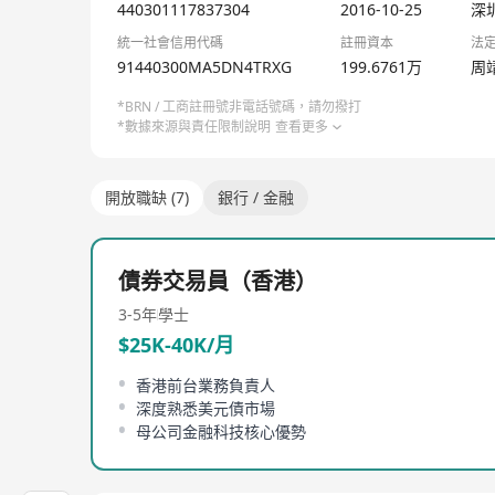
技术均拥有完全自主知识产权，形成了较高的行业技术
440301117837304
2016-10-25
深
母公司核心技术团队成员主要来自北京大学或国内外顶
統一社會信用代碼
註冊資本
法
和跨地区技术适配能力，能够快速将境内成熟技术移植
91440300MA5DN4TRXG
199.6761万
周
客户资源：公司专注服务于国内持牌金融机构，已与超过
市商业银行、农村金融机构及头部保险公司、证券公司
*BRN / 工商註冊號非電話號碼，請勿撥打
凭借优质的产品和服务，公司客户留存率保持在 95%
*數據來源與責任限制說明
查看更多
更为重要的是，公司已沉淀超过 2万个境内固收核心
确的本地化科技服务需求，为本次境外投资项目提供了
合规能力：公司高度重视合规管理体系建设，熟悉境内外
開放職缺 (7)
銀行 / 金融
构，从技术底层彻底规避数据跨境传输风险，能够有效
境内合规资质完备：已通过ISO9001质量管理体系、ISO2
认证，所有体系均持续有效运行；同时已取得网络安全
債券交易員（香港）
本地化数据合规能力突出：已组建专业的跨境合规团队
3-5年
學士
管要求的本地化合规运营体系的能力。
产品合规设计领先：所有在香港市场推出的产品均采用
$25K-40K/月
外服务器（包括境内母公司服务器），从技术层面彻底
香港前台業務負責人
深度熟悉美元債市場
母公司金融科技核心優勢