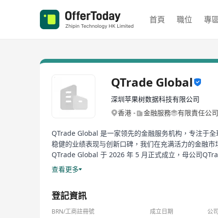
首頁
職位
專
QTrade Global
深圳苹果树数据科技有限公司
香港 -​
金融服務
有限責任公
QTrade Global 是一家领先的金融服务机构
稳健的业绩表现与创新口碑，我们在充满活力的金融市
QTrade Global 于 2026 年 5 月正式成
供金融科技技术咨询与解决方案服务。立足香港、服务
查看更多
邀精英加入。
母公司QTrade核心优势介绍：
登記資訊
https://www.qtrade.com.cn/home/index 大陆官网
技术优势：母公司深耕金融科技领域多年，构建了完整的
BRN/工商註冊號
成立日期
公