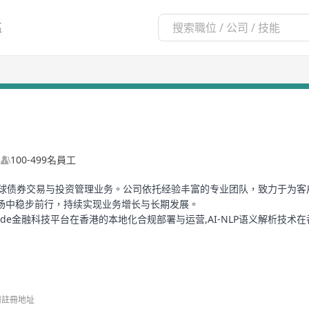
區
司
100-499名員工
，专注于全球债券交易与投资管理业务。公司依托经验丰富的专业团队，致力于
场中稳步前行，持续实现业务增长与长期发展。
立，母公司QTrade金融科技平台在香港的本地化合规部署与运营,AI-NLP语义
全球机构客户。为支撑香港业务高速扩张，公司现面向金融行业诚聘高端
自主知识产权体系。截至本报告出具日，母公司已自主研发并获得语义解析相
司註冊地址