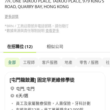
7/F, ONE TAIKOO PLACE, TAIKOO PLACE, 979 KING'S
ROAD, QUARRY BAY, HONG KONG
更多詳情
*BRN / 工商註冊號非電話號碼，請勿撥打
*數據來源與責任限制說明
查看更多
在招職位 (12)
相似公司
全部
工程師
客戶服務
地產
零售 / 服務
社
[屯門龍鼓灘] 固定早更維修學徒
屯門
,
屯門
6天/週
員工及家屬醫療保險，人壽保險，牙科計劃
有薪年假12天，員工推薦獎金$2,000起