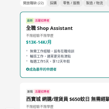
開放職缺 (22)
採購
零售 / 服務
製造 / 物流
最新
活躍招聘者
全職 Shop Assistant
不限經驗
不限學歷
$13K-14K/月
無需工作經驗，設有在職培訓
輪班工作，通宵更另有津貼
每週工作5天，享12天年假
成為最早的申請者
兼職
活躍招聘者
西寶城 網購/理貨員 $650蚊日 無需經
不限經驗
不限學歷