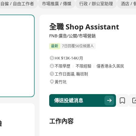
自僱 / 自由工作者
市場推廣 / 傳媒
行政 / 辦公室助理
酒店 / 
全職
全職 Shop Assistant
FNB·廣告/公關/市場營銷
最新
7日回覆56位候選人
HK $13K-14K/月
不限學歷
不限經驗
僅香港永久居民
工作日面議, 輪班制
黃竹坑
傳送投遞消息
工作內容
驗