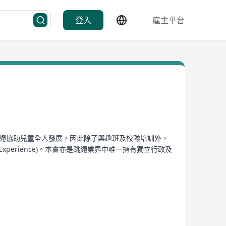
登入
雇主平台
跳繩協助兒童全人發展，因此除了興趣班及校隊培訓外，
xperience)。本會亦是跳繩業界中唯一擁有獨立行政及