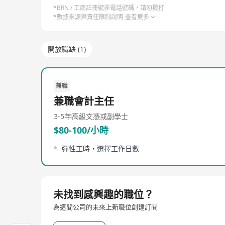
*BRN / 工商註冊號非電話號碼，請勿撥打
*數據來源與責任限制說明
查看更多
開放職缺 (1)
兼職
兼職會計主任
3-5年
高級文憑或副學士
$80-100/小時
彈性工時，選擇工作日數
未找到感興趣的職位？
為這間公司的未來上新職位創建訂閱