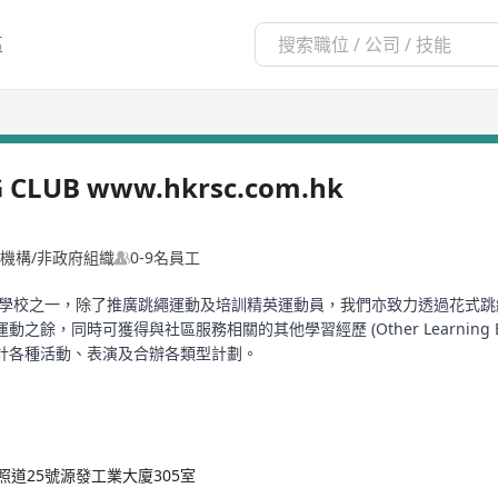
區
G CLUB www.hkrsc.com.hk
機構/非政府組織
0-9名員工
訓練學校之一，除了推廣跳繩運動及培訓精英運動員，我們亦致力透過花式
，同時可獲得與社區服務相關的其他學習經歷 (Other Learning E
計各種活動、表演及合辦各類型計劃。
照道25號源發工業大廈305室