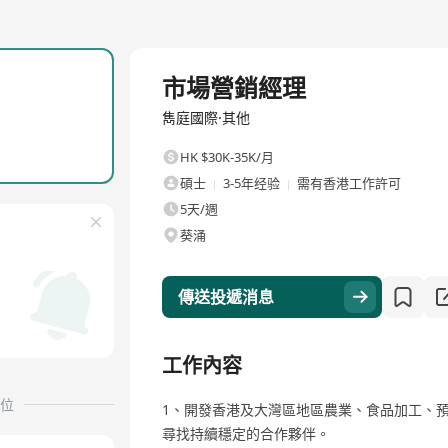
全職
市場營銷經理
雋庭國際·其他
HK $30K-35K/月
碩士
3-5年经验
需有香港工作許可
5天/週
葵涌
傳送投遞消息
工作內容
位
1、開發香港及大灣區地區農業、食品加工、
尋找持續穩定的合作夥伴。