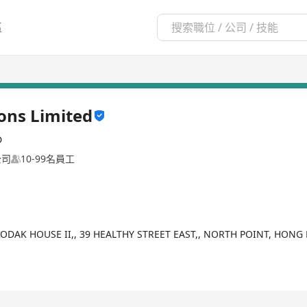
區
ns Limited
D
公司
10-99名員工
, KODAK HOUSE II,, 39 HEALTHY STREET EAST,, NORTH POINT, HON