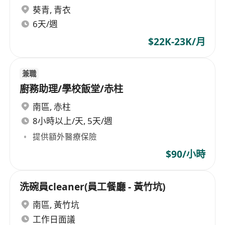
葵青
,
青衣
6天/週
$22K-23K/月
兼職
廚務助理/學校飯堂/赤柱
南區
,
赤柱
8小時以上/天, 5天/週
提供額外醫療保險
$90/小時
洗碗員cleaner(員工餐廳 - 黃竹坑)
南區
,
黃竹坑
工作日面議