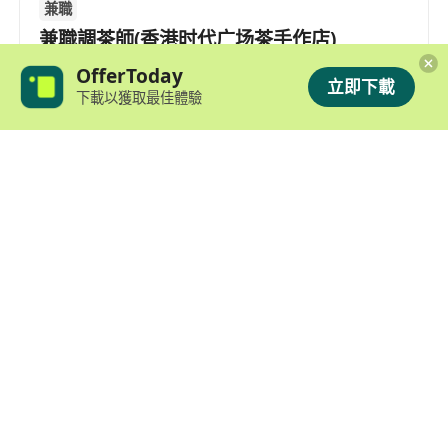
兼職
兼職調茶師(香港时代广场茶手作店)
油尖旺
,
旺角
OfferToday
立即下載
下載以獲取最佳體驗
8小時以上/天, 工作日面議
無需相關工作經驗，學習態度積極即可
可配合輪班制度，工作時間彈性協商
提供廣東話及普通話溝通環境
$60-70/小時
KOI奶茶店調茶師（登打士店）
油尖旺
,
旺角
工作日面議
無需相關經驗，提供完整培訓
熱愛飲品產業，良好服務意識
歡迎應屆畢業生或轉職人士