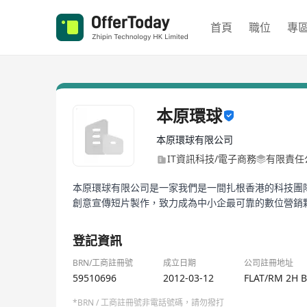
首頁
職位
專
本原環球
本原環球有限公司
IT資訊科技/電子商務
有限責任
本原環球有限公司是一家我們是一間扎根香港的科技團
創意宣傳短片製作，致力成為中小企最可靠的數位營銷
登記資訊
BRN/工商註冊號
成立日期
公司註冊地址
59510696
2012-03-12
FLAT/RM 2H B
*BRN / 工商註冊號非電話號碼，請勿撥打