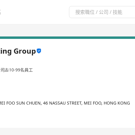
區
ing Group
公司
10-99名員工
, MEI FOO SUN CHUEN, 46 NASSAU STREET, MEI FOO, HONG KONG