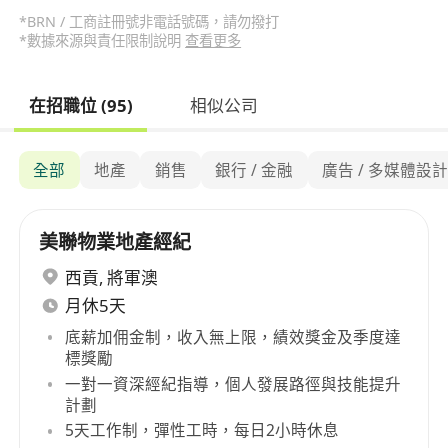
*BRN / 工商註冊號非電話號碼，請勿撥打
*數據來源與責任限制說明
查看更多
在招職位 (95)
相似公司
全部
地產
銷售
銀行 / 金融
廣告 / 多媒體設
美聯物業地產經紀
西貢
,
將軍澳
月休5天
底薪加佣金制，收入無上限，績效獎金及季度達
標獎勵
一對一資深經紀指導，個人發展路徑與技能提升
計劃
5天工作制，彈性工時，每日2小時休息