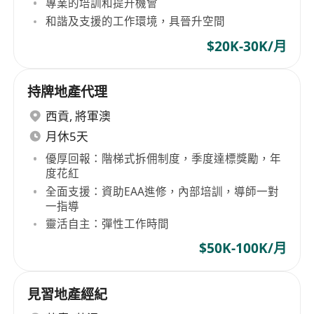
專業的培訓和提升機會
和諧及支援的工作環境，具晉升空間
$20K-30K/月
持牌地產代理
西貢
,
將軍澳
月休5天
優厚回報：階梯式拆佣制度，季度達標獎勵，年
度花紅
全面支援：資助EAA進修，內部培訓，導師一對
一指導
靈活自主：彈性工作時間
$50K-100K/月
見習地產經紀