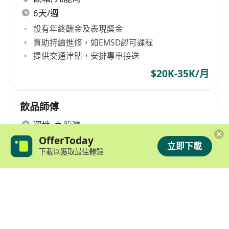
6天/週
設有年終酬金及表現獎金
資助持續進修，如EMSD認可課程
提供交通津貼，安排專車接送
$20K-35K/月
飲品師傅
觀塘
,
九龍灣
5天/週
OfferToday
立即下載
下載以獲取最佳體驗
具市場競爭力之時薪，全勤獎勵，表現評核津貼
享有法定公眾假期，有薪年假，病假等
提供在職培訓，技能提升課程
$17K-27K/月