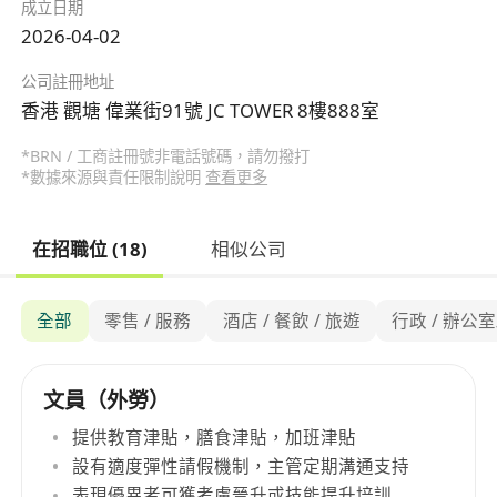
成立日期
2026-04-02
公司註冊地址
香港 觀塘 偉業街91號 JC TOWER 8樓888室
*BRN / 工商註冊號非電話號碼，請勿撥打
*數據來源與責任限制說明
查看更多
在招職位 (18)
相似公司
全部
零售 / 服務
酒店 / 餐飲 / 旅遊
行政 / 辦公
文員（外勞）
提供教育津貼，膳食津貼，加班津貼
設有適度彈性請假機制，主管定期溝通支持
表現優異者可獲考慮晉升或技能提升培訓