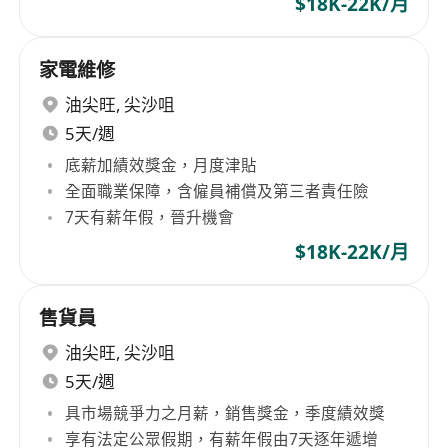
$18K-22K/月
家電維修
油尖旺
,
尖沙咀
5天/週
底薪加績效獎金，月度津貼
全面職業保障，含僱員補償及第三者責任險
7天有薪年假，晉升機會
$18K-22K/月
售貨員
油尖旺
,
尖沙咀
5天/週
具市場競爭力之月薪，銷售獎金，季度績效獎
享有法定公眾假期，有薪年假由7天逐年遞增