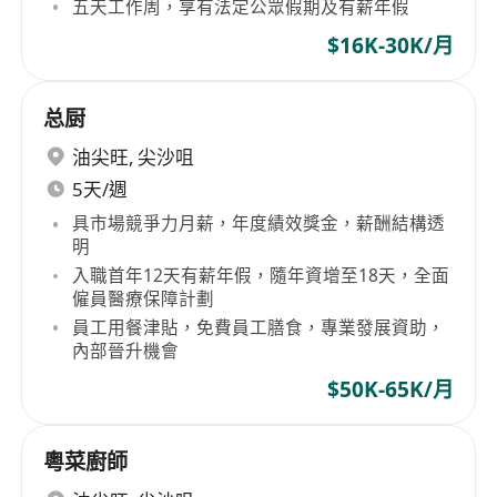
五天工作周，享有法定公眾假期及有薪年假
$16K-30K/月
总厨
油尖旺
,
尖沙咀
5天/週
具市場競爭力月薪，年度績效獎金，薪酬結構透
明
入職首年12天有薪年假，隨年資增至18天，全面
僱員醫療保障計劃
員工用餐津貼，免費員工膳食，專業發展資助，
內部晉升機會
$50K-65K/月
粵菜廚師