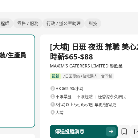
工程師
零售 / 服務
行政 / 辦公室助理
科技
全職
[大埔] 日班 夜班 兼職 美
包裝/生產員
時薪$65-$88
MAXIM'S CATERERS LIMITED·餐飲業
最新
7日回覆99+位候選人
合同制
HK $65-90/小時
不限學歷
不限經驗
僅香港永久居民
8小時以上/天, 6天/週, 早更/通宵更
大埔
傳送投遞消息