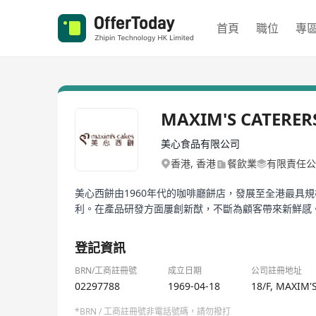
首頁
職位
專
MAXIM'S CATERER
美心食品有限公司
香港, 香港
餐飲業
有限責任公
美心西餅由1960年代的咖啡廳餅店，發展至全港最具
利。在產品研發方面屢創新猷，不斷為顧客帶來新鮮感
登記資訊
BRN/工商註冊號
成立日期
公司註冊地址
02297788
1969-04-18
18/F, MAXIM
*BRN / 工商註冊號非電話號碼，請勿撥打