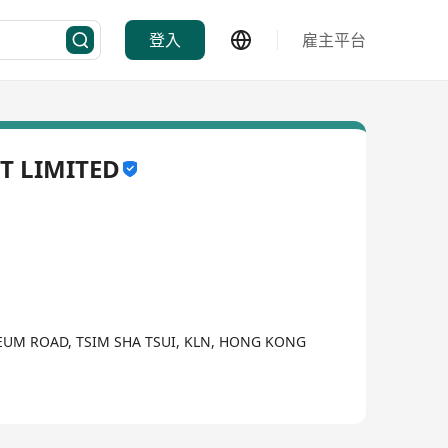
登入
雇主平台
T LIMITED
SEUM ROAD, TSIM SHA TSUI, KLN, HONG KONG