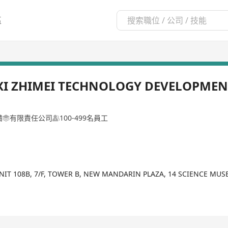
區
I ZHIMEI TECHNOLOGY DEVELOPMEN
備
有限責任公司
100-499名員工
NIT 108B, 7/F, TOWER B, NEW MANDARIN PLAZA, 14 SCIENCE MU