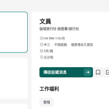
全職
文員
伽域旅行社·旅遊業/旅行社
HK $9K-11K/月
中三
不限經驗
僅香港永久居民
5天/週
尖沙咀
傳送投遞消息
工作福利
雙糧