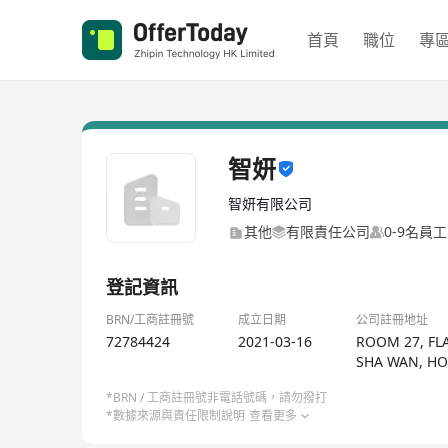
首頁
職位
專
智妍
智妍有限公司
其他
有限責任公司
0-9名員工
登記資訊
BRN/工商註冊號
成立日期
公司註冊地址
72784424
2021-03-16
ROOM 27, FL
SHA WAN, H
*BRN / 工商註冊號非電話號碼，請勿撥打
*數據來源與責任限制說明
查看更多