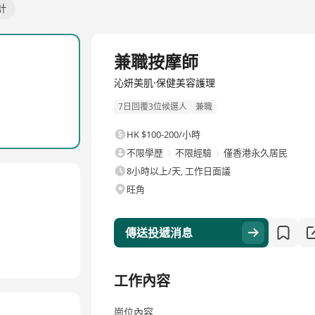
計
兼職按摩師
沁妍美肌·保健美容護理
7日回覆3位候選人
兼職
HK $100-200/小時
不限學歷
不限經驗
僅香港永久居民
8小時以上/天, 工作日面議
旺角
傳送投遞消息
工作內容
崗位內容