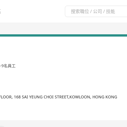
區
0-9名員工
 FLOOR, 168 SAI YEUNG CHOI STREET,KOWLOON, HONG KONG