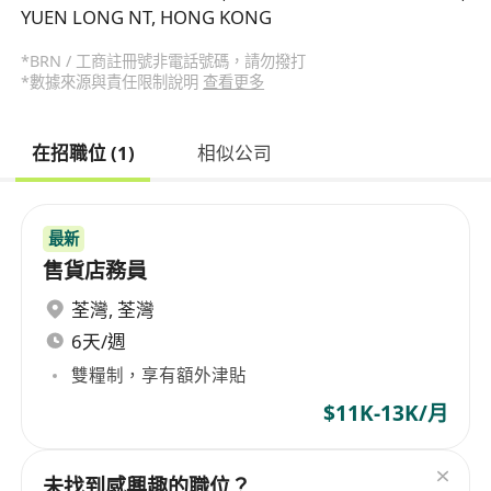
YUEN LONG NT, HONG KONG
*BRN / 工商註冊號非電話號碼，請勿撥打
*數據來源與責任限制說明
查看更多
在招職位 (1)
相似公司
最新
售貨店務員
荃灣
,
荃灣
6天/週
雙糧制，享有額外津貼
$11K-13K/月
未找到感興趣的職位？