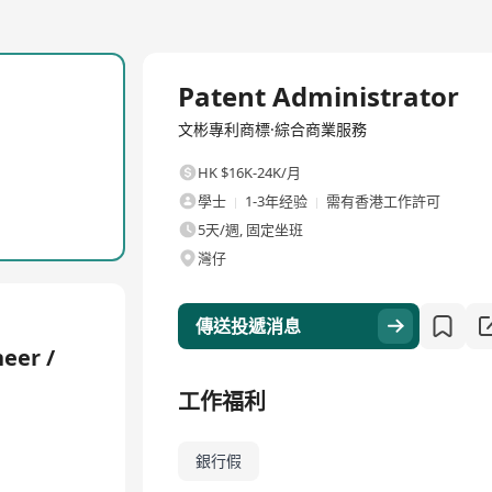
全職
Patent Administrator
文彬專利商標·綜合商業服務
HK $16K-24K/月
學士
1-3年经验
需有香港工作許可
5天/週, 固定坐班
灣仔
傳送投遞消息
neer /
工作福利
銀行假