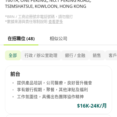
1601A, ONE PEKING,, NO.1 PEKING ROAD,,
TSIMSHATSUI, KOWLOON, HONG KONG
*BRN / 工商註冊號非電話號碼，請勿撥打
*數據來源與責任限制說明
查看更多
在招職位 (48)
相似公司
全部
行政 / 辦公室助理
銀行 / 金融
銷售
客
前台
提供產品培訓，公司醫療，良好晉升機會
享有銀行假期，聚餐，其他津貼及福利
工作氛圍佳，具備出色團隊協作精神
$16K-24K/月