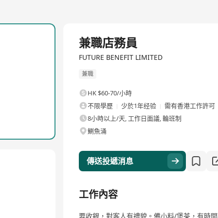
兼職店務員
FUTURE BENEFIT LIMITED
兼職
HK $60-70/小時
不限學歷
少於1年经验
需有香港工作許可
8小時以上/天, 工作日面議, 輪班制
鰂魚涌
傳送投遞消息
工作內容
要收銀，對客人有禮貌。備小料/煲茶，有時