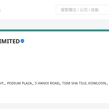
區
IMITED
9/F.,, PODIUM PLAZA,, 5 HANOI ROAD,, TSIM SHA TSUI, KOWLOON