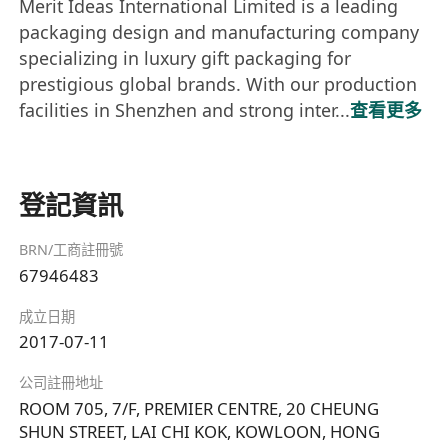
Merit Ideas International Limited is a leading
packaging design and manufacturing company
specializing in luxury gift packaging for
prestigious global brands. With our production
facilities in Shenzhen and strong inter...
查看更多
登記資訊
BRN/工商註冊號
67946483
成立日期
2017-07-11
公司註冊地址
ROOM 705, 7/F, PREMIER CENTRE, 20 CHEUNG
SHUN STREET, LAI CHI KOK, KOWLOON, HONG