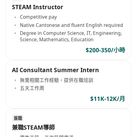
STEAM Instructor
Competitive pay
Native Cantonese and fluent English required
Degree in Computer Science, IT, Engineering,
Science, Mathematics, Education
$200-350/小時
AI Consultant Summer Intern
無需相關工作經驗，提供在職培訓
五天工作周
$11K-12K/月
兼職
兼職STEAM導師