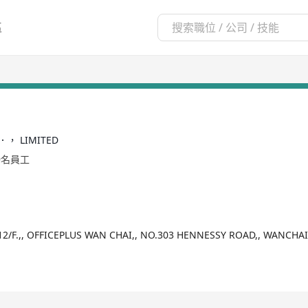
區
O．， LIMITED
99名員工
12/F.,, OFFICEPLUS WAN CHAI,, NO.303 HENNESSY ROAD,, WANCHA