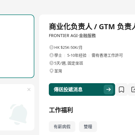
全職
商业化负责人 / GTM 负责
FRONTIER AGI·金融服務
HK $25K-50K/月
學士
5-10年经验
需有香港工作許可
5天/週, 固定坐班
荃灣
傳送投遞消息
工作福利
有薪病假
雙糧