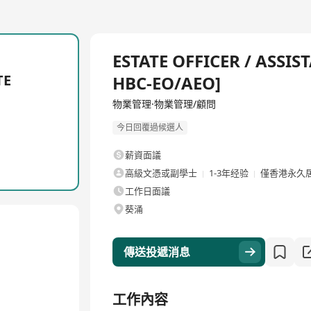
全職
ESTATE OFFICER / ASSIS
TE
HBC-EO/AEO]
物業管理·物業管理/顧問
今日回覆過候選人
薪資面議
高級文憑或副學士
1-3年经验
僅香港永久
工作日面議
葵涌
傳送投遞消息
工作內容