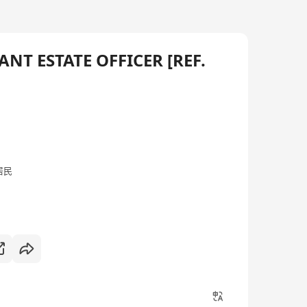
TANT ESTATE OFFICER [REF.
居民