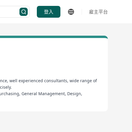
登入
雇主平台
ence, well experienced consultants, wide range of
isely.
& Purchasing, General Management, Design,
on Technology, Quality Control, Customer Service,
以幫助您的招聘變得更加有效和準確。
，文職，銷售及市場營銷，資訊技術，質量控制，客戶服