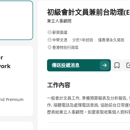
全職
初級會計文員兼前台助理(E
東立人事顧問
薪資面議
中學文憑
少於1年经验
僅香港永久居民
香港特別行政區
cruitment information regularly
r
kmarks
work
傳送投遞消息
be kept confidential and use for recruitment purpose only
工作內容
一般會計文員工作, 準備預算報表及分析報告, 
 and Premium
作, 接聽電話及處理電話查詢, 協助前台日常運作mor
歷表給東立人事顧問。如要索取收集個人資料聲明, 