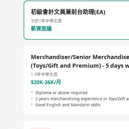
務，零售等等。
初級會計文員兼前台助理(EA)
Tel : 35231388
Fax : 35231333
少於1年
中學文憑
Whatsapp : 67976161
薪資面議
E-mail : info@jobspotential.com
Web Site : www.jobspotential.com
Facebook : @jobspotential
LIKE US NOW, we will send you the most update re
Merchandiser/Senior Merchandise
https://www.facebook.com/jobspotential/?ref=boo
FREE FOR JOB SEEKERS (求職者費用全免)
(Toys/Gift and Premium) - 5 days 
All the information provided from applicants will 
1-3年
中學文憑
$20K-26K/月
Diploma or above required
2 years merchandising experience in Toys/Gift
Good English and Mandarin skills