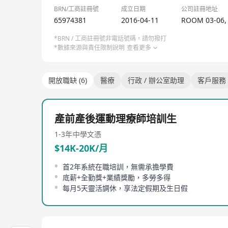
BRN/工商註冊號
成立日期
公司註冊地址
65974381
2016-04-11
ROOM 03-06, 
*BRN / 工商註冊號非電話號碼，請勿撥打
*數據來源與責任限制說明
查看更多
開放職缺 (6)
醫療
行政 / 辦公室助理
客戶服務
產前產後運動理療師培訓生
1-3年
中學文憑
$14K-20K/月
首2年系統在職培訓，無需承擔學費
底薪+全勤獎+業績獎勵，多勞多得
每月5天靈活調休，享法定假期及生日假