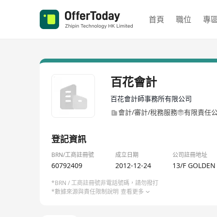
首頁
職位
專
百花會計
百花會計師事務所有限公司
會計/審計/稅務服務
有限責任
登記資訊
BRN/工商註冊號
成立日期
公司註冊地址
60792409
2012-12-24
13/F GOLDEN
*BRN / 工商註冊號非電話號碼，請勿撥打
*數據來源與責任限制說明
查看更多