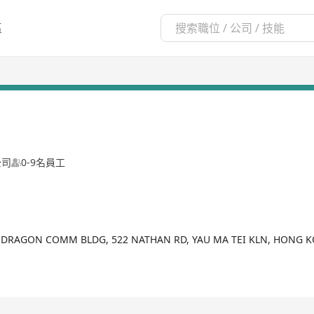
區
公司
0-9名員工
 DRAGON COMM BLDG, 522 NATHAN RD, YAU MA TEI KLN, HONG 