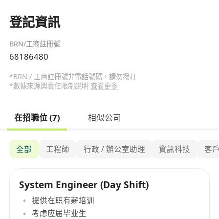
登記資訊
BRN/工商註冊號
68186480
*BRN / 工商註冊號非電話號碼，請勿撥打
*數據來源與責任限制說明
查看更多
在招職位 (7)
相似公司
全部
工程師
行政 / 辦公室助理
資訊科技
客
System Engineer (Day Shift)
提供在职有薪培训
考虑应届毕业生