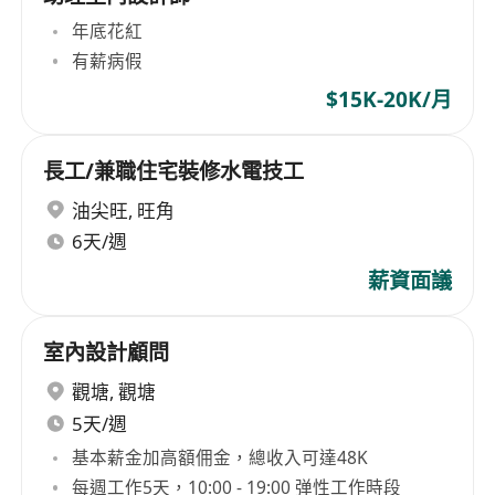
年底花紅
有薪病假
$15K-20K/月
長工/兼職住宅裝修水電技工
油尖旺
,
旺角
6天/週
薪資面議
室內設計顧問
觀塘
,
觀塘
5天/週
基本薪金加高額佣金，總收入可達48K
每週工作5天，10:00 - 19:00 弹性工作時段