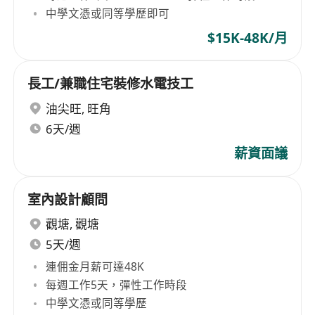
中學文憑或同等學歷即可
$15K-48K/月
長工/兼職住宅裝修水電技工
油尖旺
,
旺角
6天/週
薪資面議
室內設計顧問
觀塘
,
觀塘
5天/週
連佣金月薪可達48K
每週工作5天，彈性工作時段
中學文憑或同等學歷