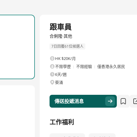
全職
跟車員
合俐隆·其他
7日回覆61位候選人
HK $20K/月
不限學歷
不限經驗
僅香港永久居民
6天/週
葵涌
傳送投遞消息
工作福利