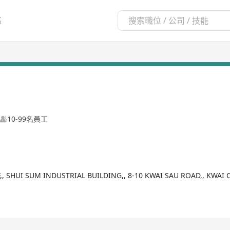
區
10-99名員工
F,, SHUI SUM INDUSTRIAL BUILDING,, 8-10 KWAI SAU ROAD,, KWA