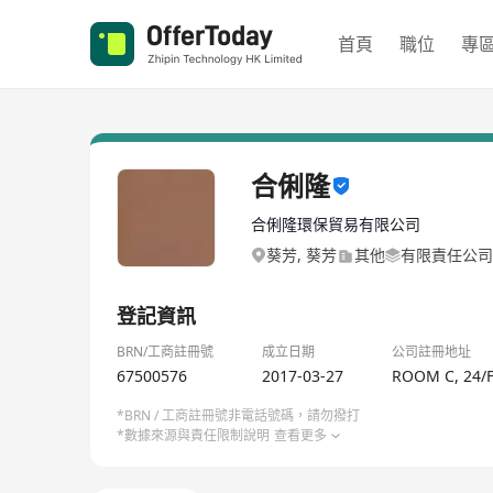
首頁
職位
專
合俐隆
合俐隆環保貿易有限公司
葵芳, 葵芳
其他
有限責任公司
登記資訊
BRN/工商註冊號
成立日期
公司註冊地址
67500576
2017-03-27
ROOM C, 24/
*BRN / 工商註冊號非電話號碼，請勿撥打
*數據來源與責任限制說明
查看更多