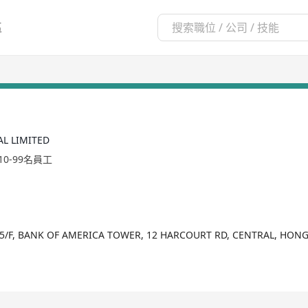
區
AL LIMITED
10-99名員工
25/F, BANK OF AMERICA TOWER, 12 HARCOURT RD, CENTRAL, HON