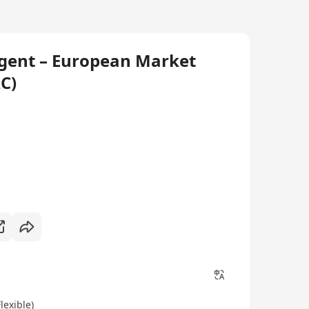
Agent – European Market
C)
exible)