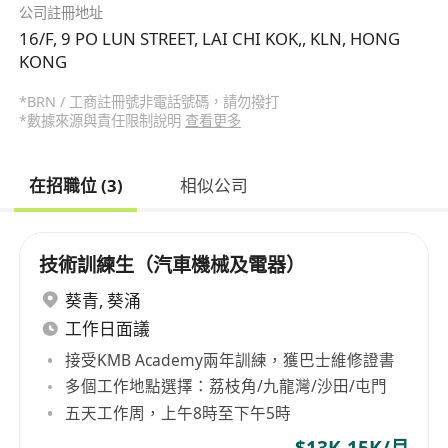
公司註冊地址
16/F, 9 PO LUN STREET, LAI CHI KOK,, KLN, HONG
KONG
*BRN / 工商註冊號非電話號碼，請勿撥打
*數據來源與責任限制說明
查看更多
在招職位 (3)
相似公司
技術訓練生（汽車機械及電器）
葵青
,
葵涌
工作日面議
接受KMB Academy兩年訓練，獲巴士維修證書
多個工作地點選擇：荔枝角/九龍灣/沙田/屯門
五天工作周，上午8時至下午5時
$13K-15K/月