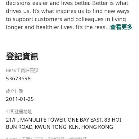
decisions easier and lives better. Better is what
drives us. It’s what inspires us to find new ways
to support customers and colleagues in living
longer and healthier lives. It’s the reas...
查看更多
登記資訊
BRN/工商註冊號
53673698
成立日期
2011-01-25
公司註冊地址
21/F., MANULIFE TOWER, ONE BAY EAST, 83 HOI
BUN ROAD, KWUN TONG, KLN, HONG KONG