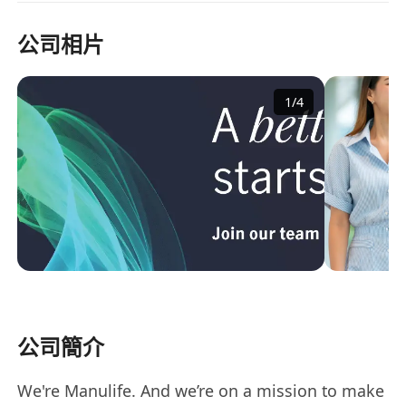
公司相片
1
/
4
公司簡介
We're Manulife. And we’re on a mission to make