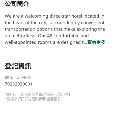
公司簡介
We are a welcoming three‑star hotel located in
the heart of the city, surrounded by convenient
transportation options that make exploring the
area effortless. Our 48 comfortable and
well‑appointed rooms are designed t...
查看更多
登記資訊
BRN/工商註冊號
70282030001
*BRN / 工商註冊號非電話號碼，請勿撥打
*數據來源與責任限制說明
查看更多