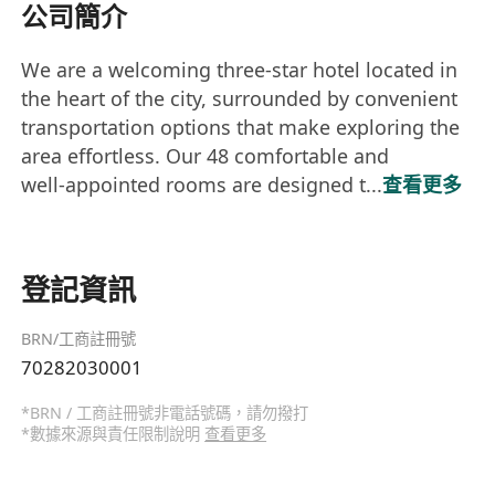
公司簡介
We are a welcoming three‑star hotel located in
the heart of the city, surrounded by convenient
transportation options that make exploring the
area effortless. Our 48 comfortable and
well‑appointed rooms are designed t...
查看更多
登記資訊
BRN/工商註冊號
70282030001
*BRN / 工商註冊號非電話號碼，請勿撥打
*數據來源與責任限制說明
查看更多