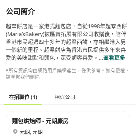
公司簡介
超羣餅店是一家港式麵包店，自從1998年超羣西餅
(Maria’sBakery)被匯寶拓展有限公司收購後，陪伴
香港市民超過四十多年的超羣西餅，亦相繼進入另
一個新的里程。超羣餅店為香港市民提供多年來喜
愛的美味甜點和麵包，深受顧客喜愛。...
查看更多
*所有資訊均由網路用戶編輯產生，僅供參考。如有侵權，
請聯繫我們刪除
在招職位 (1)
相似公司
麵包烘焙師 - 元朗廠房
元朗
,
元朗