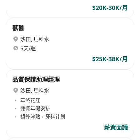
$20K-30K/月
獸醫
沙田
,
馬料水
5天/週
$25K-38K/月
品質保證助理經理
沙田
,
馬料水
年终花红
慷慨年假安排
额外津贴，牙科计划
薪資面議