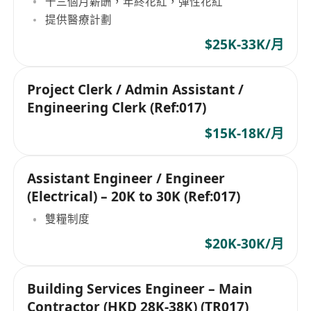
十三個月薪酬，年終花紅，彈性花紅
提供醫療計劃
$25K-33K/月
Project Clerk / Admin Assistant /
Engineering Clerk (Ref:017)
$15K-18K/月
Assistant Engineer / Engineer
(Electrical) – 20K to 30K (Ref:017)
雙糧制度
$20K-30K/月
Building Services Engineer – Main
Contractor (HKD 28K-38K) (TR017)