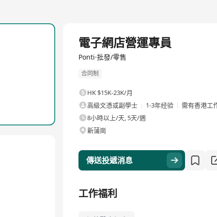
全職
電子網店營運專員
Ponti·批發/零售
合同制
HK $15K-23K/月
高級文憑或副學士
1-3年经验
需有香港工
8小時以上/天, 5天/週
新蒲崗
傳送投遞消息
工作福利