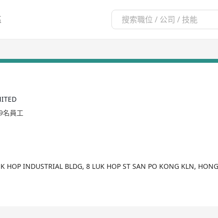
區
MITED
99名員工
LUK HOP INDUSTRIAL BLDG, 8 LUK HOP ST SAN PO KONG KLN, HON