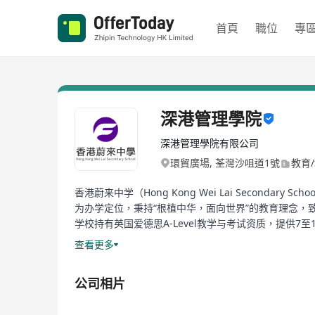
首頁
職位
專
深港管理學院
深港管理學院有限公司
環貿廣場, 荃灣沙咀道1號
教育
香港蔚来中学（Hong Kong Wei Lai Secon
为办学定位，秉持“根植中华，面向世界”的教育理念，
学校持有英国爱德思A-Level教学与考试资质，提
生管理，考试及升学规划为一体的教育服务。
查看更多
学校周边环境清幽，教学区域设施现代，建筑面积400
公司相片