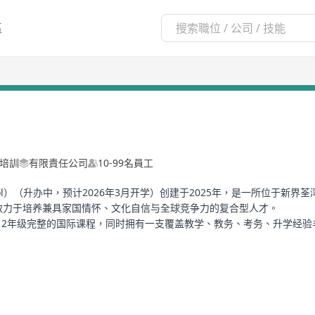
區
/培訓
有限責任公司
10-99名員工
dary School）（升办中，预计2026年3月开学）创建于2025年，是一所
致力于培养兼具家国情怀、文化自信与全球竞争力的复合型人才。
供7至12年级完整的国际课程，同时拥有一支覆盖教学、教务、考务、升学
00余呎，最高可容纳近800名学生，半小时交通可到达深圳湾口岸、香港