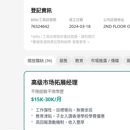
1/9
登記資訊
BRN/工商註冊號
成立日期
公司註冊地址
76324642
2024-03-18
2ND FLOOR O
*BRN / 工商註冊號非電話號碼，請勿撥打
*數據來源與責任限制說明
查看更多
開放職缺 (36)
銷售
教育
市場推廣 / 傳媒
高级市场拓展经理
不限經驗
不限學歷
$15K-30K/月
工作彈性，目標導向，無需坐班
教育津貼，子女入讀香港學校學費優惠
高回報激勵機制，收入豐厚