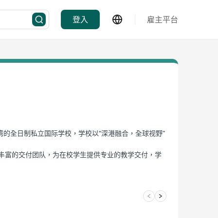
登入
雇主平台
位于新界荃湾的全日制私立国际学校，学校以“深港融合，全球视野”
经验丰富的交付团队，为在校学生提供专业的教学交付，学
国际机场、西九龙高铁站，交通出行便利。