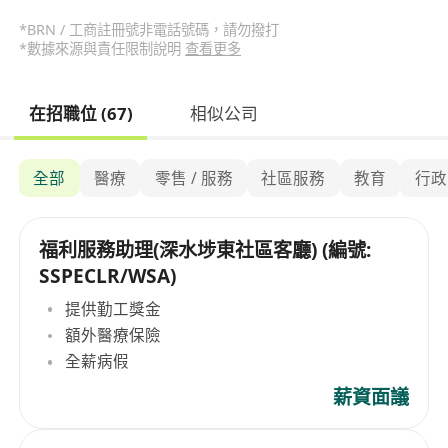
*BRN / 工商註冊號非電話號碼，請勿撥打
*數據來源與責任限制說明
查看更多
在招職位 (67)
相似公司
全部
醫療
零售 / 服務
社區服務
教育
行政
福利服務助理(深水埗東社區客廳) (編號:
SSPECLR/WSA)
提供勤工獎金
額外醫療保險
全薪病假
薪資面議