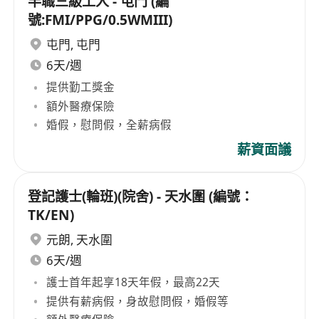
半職三級工人 - 屯門 (編
號:FMI/PPG/0.5WMIII)
屯門
,
屯門
6天/週
提供勤工獎金
額外醫療保險
婚假，慰問假，全薪病假
薪資面議
登記護士(輪班)(院舍) - 天水圍 (編號：
TK/EN)
元朗
,
天水圍
6天/週
護士首年起享18天年假，最高22天
提供有薪病假，身故慰問假，婚假等