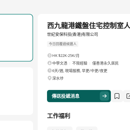
全職
西九龍港鐵盤住宅控制室
世紀安保科技(香港)有限公司
今日回覆過候選人
HK $22K-25K/月
中學文憑
不限經驗
僅香港永久居民
6天/週, 現場服務, 早更/中更/夜更
深水埗
傳送投遞消息
工作福利