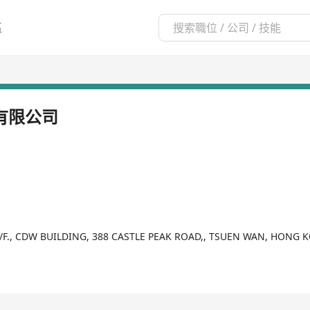
區
有限公司
0/F., CDW BUILDING, 388 CASTLE PEAK ROAD,, TSUEN WAN, HONG 